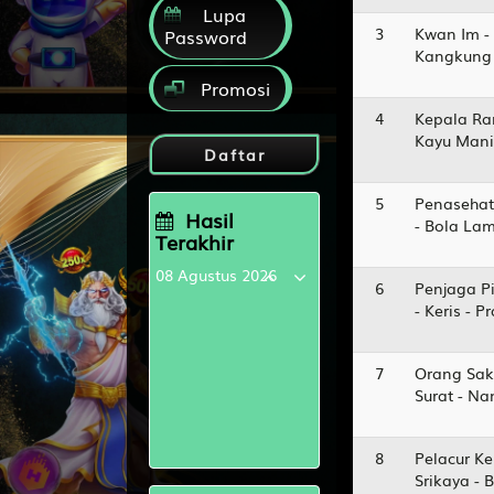
Lupa
3
Kwan Im -
Password
Kangkung 
Promosi
4
Kepala Ra
Kayu Manis
Daftar
5
Penasehat
Hasil
- Bola La
Terakhir
08 Agustus 2026
6
Penjaga Pi
- Keris - 
HANOI
8125
KUALALUMPUR
7
Orang Sak
8148
Surat - N
CAMBODIA1
4372
8
Pelacur Ke
Srikaya - 
CAMBODIA2