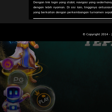
66
Anjing
Dengan link login yang stabil, navigasi yang sederha
dengan lebih nyaman. Di sisi lain, tingginya antusi
67
Anjing
yang berkaitan dengan perkembangan turnamen sepak b
68
Tuli
69
Anjing Ber
© Copyright 2014 -
70
Tukar Cinc
71
Anjing Me
72
Tukang Pu
73
Truk Milite
74
Truk Bara
75
Antar May
76
Anting-an
77
Api