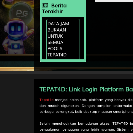
7482
Berita
Terakhir
9
Istri Sejati
Mobil - Se
DATA JAM
BUKAAN
UNTUK
10
Peti Mati 
SEMUA
Arjuna da
POOLS
TEPAT4D
11
Raja - Nag
08-03-2026
Samiaji
22:05:17
DAFTAR BANK
12
Wanita Can
OFFLINE DAN
TEPAT4D: Link Login Platform B
Bubuk - O
ONLINE
TEPAT4D
Tepat4d
menjadi salah satu platform yang banyak dic
01-09-2025
13
Ahli Nujum
dan mudah digunakan. Dengan tampilan antarmuka
22:04:08
Abiyasa
berbagai perangkat, baik desktop maupun smartphone,
DEPOSIT E-
Selain menghadirkan kemudahan akses, TEPAT4D ju
MONEY dan
14
Orang Buta
pengalaman pengguna yang lebih nyaman. Sistem ya
MESIN EDC