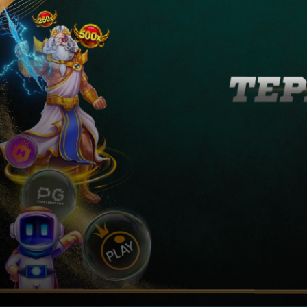
127
Tembakau
128
Beli Kain
129
Belinjo
130
Benang
131
Telepon
132
Teklek
133
Teh Obat
134
Tebu
135
Tas Uang
136
Bendera
137
Tas tanga
138
Tas Ravia