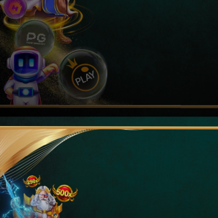
103
Batu Nisa
104
Tiang Kap
105
Tertabrak
106
Terong
107
Termos
108
Terlangga
109
Terlangga
110
Terlangga
111
Terhalang
112
Terhalang
113
Bawang
114
Bayar Paj